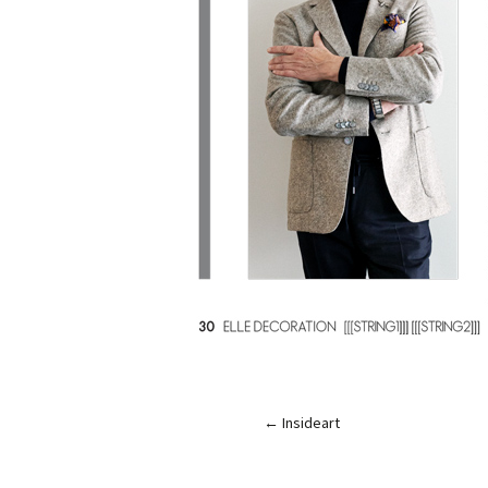
←
Insideart